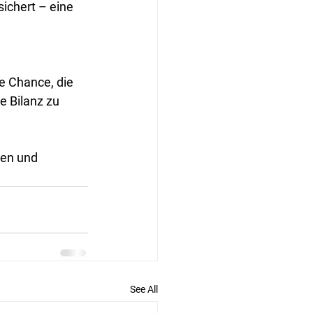
ichert – eine 
e Chance, die 
e Bilanz zu 
zen und 
See All