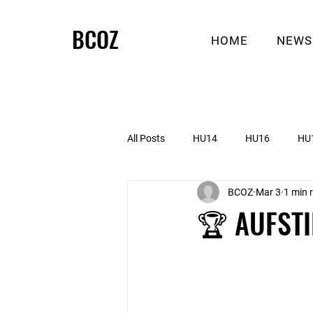
BCOZ
HOME
NEWS
All Posts
HU14
HU16
HU
BCOZ
Mar 3
1 min 
🏆 AUFSTI