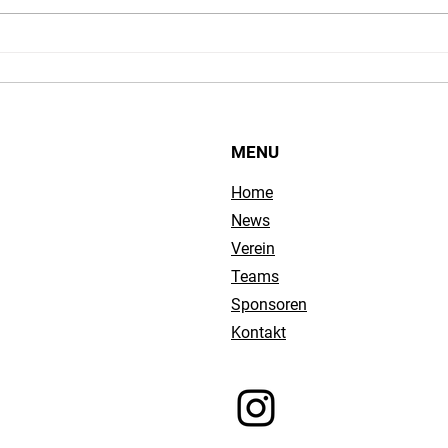
Newsletter Allererste Ausgabe
Neuja
2026
Rückb
MENU
Home
News
Verein
Teams
Sponsoren
Kontakt