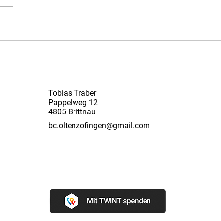
hrsgruss des Präsidenten –
lick und Ausblick 2026
Tobias Traber
Pappelweg 12
4805 Brittnau
bc.oltenzofingen@gmail.com