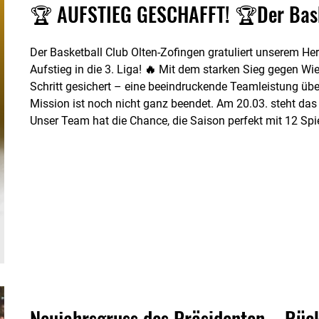
🏆 AUFSTIEG GESCHAFFT! 🏆Der Bask
Der Basketball Club Olten-Zofingen gratuliert unserem He
Aufstieg in die 3. Liga! 🔥 Mit dem starken Sieg gegen Wi
Schritt gesichert – eine beeindruckende Teamleistung üb
Mission ist noch nicht ganz beendet. Am 20.03. steht das
Unser Team hat die Chance, die Saison perfekt mit 12 Sp
und die makellose Bilanz zu
Neujahrsgruss des Präsidenten – Rüc