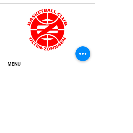
MENU
Home
Tobias Traber
Pappelweg 12
News
4805 Brittnau
Verein
Teams
Sponsoren
Kontakt
bc.oltenzofingen@gmail.com